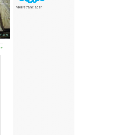
vierretranciatisrl
>>