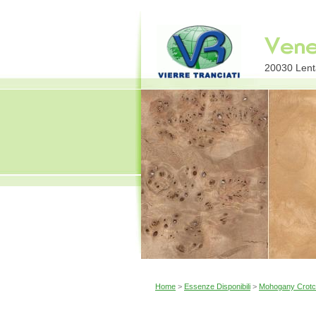
20030 Lenta
Home
>
Essenze Disponibili
>
Mohogany Crot